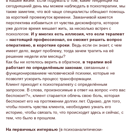
в нашей жизни. Если подумать о том, какие тенденции на
сегодняшний день мы можем наблюдать в психотерапии, мы
также заметим, что всё чаще специалисты обещают помощь
за короткий промежуток времени. Заманчивой кажется
перспектива избавиться от чувства дискомфорта, которое
уже долгое время мешает жить, за несколько встреч с
психологом.
И у многих есть иллюзия, что если терапевт
– настоящий профессионал, он сможет решить вопрос
оперативно, в короткие сроки
. Ведь если он знает, с чем
имеет дело, видит проблему, тогда зачем тратить на её
решение недели или месяцы?
Как бы ни хотелось верить в обратное,
в терапии всё
работает по определённым законам
, связанным с
функционированием человеческой психики, которые не
позволят ускорить процесс трансформации.
Клиент приходит к психотерапевту с определённым
запросом. В слова, произносимые в ответ на вопрос «что вас
беспокоит?», клиент старается облечь свою боль, которая
беспокоит его на протяжении долгих лет. Однако, для того,
чтобы понять чувства клиента, необходимо узнать его
историю, чтобы связать то, что происходит здесь и сейчас, с
тем, что было в прошлом.
На первичных интервью
(в психоаналитически-