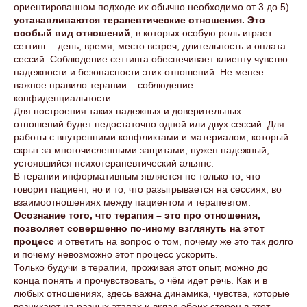
ориентированном подходе их обычно необходимо от 3 до 5)
устанавливаются терапевтические отношения. Это
особый вид отношений
, в которых особую роль играет
сеттинг – день, время, место встреч, длительность и оплата
сессий. Соблюдение сеттинга обеспечивает клиенту чувство
надежности и безопасности этих отношений. Не менее
важное правило терапии – соблюдение
конфиденциальности.
Для построения таких надежных и доверительных
отношений будет недостаточно одной или двух сессий. Для
работы с внутренними конфликтами и материалом, который
скрыт за многочисленными защитами, нужен надежный,
устоявшийся психотерапевтический альянс.
В терапии информативным является не только то, что
говорит пациент, но и то, что разыгрывается на сессиях, во
взаимоотношениях между пациентом и терапевтом.
Осознание того, что терапия – это про отношения,
позволяет совершенно по-иному взглянуть на этот
процесс
и ответить на вопрос о том, почему же это так долго
и почему невозможно этот процесс ускорить.
Только будучи в терапии, проживая этот опыт, можно до
конца понять и прочувствовать, о чём идет речь. Как и в
любых отношениях, здесь важна динамика, чувства, которые
возникают на разных этапах и вклад обеих сторон в этот