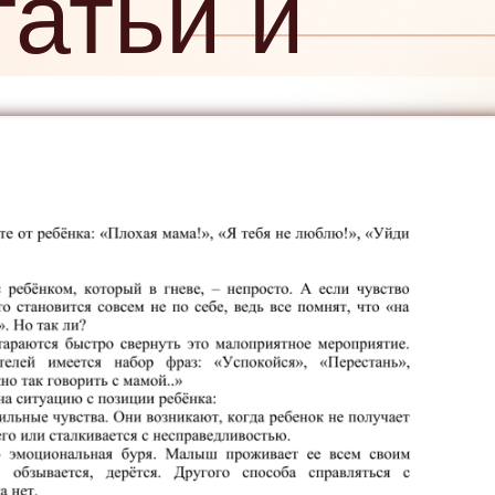
татьи и
: