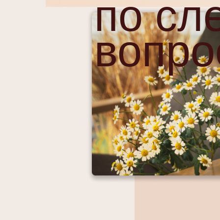
по с
вопро