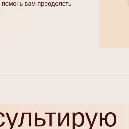
и помочь вам преодолеть
сультирую