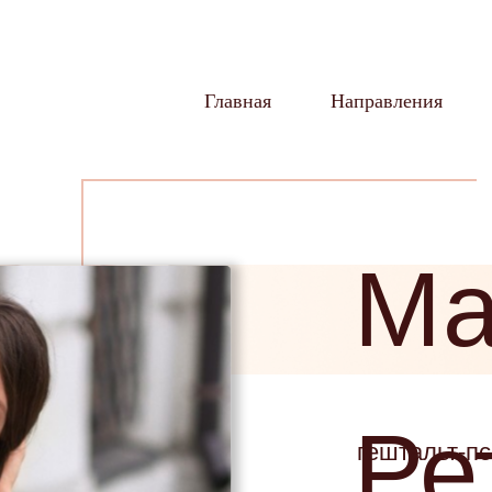
Главная
Направления
Ма
Ре
гештальт-пс