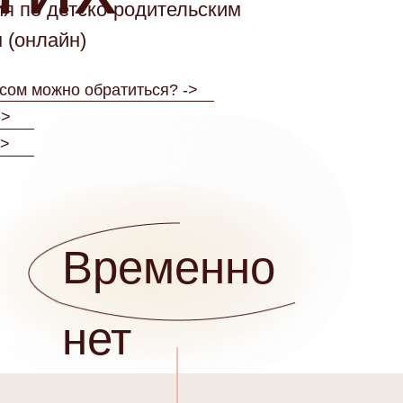
я по детско-родительским
 (онлайн)
сом можно обратиться? ->
->
->
Временно
нет