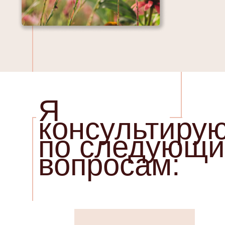
Я
консультиру
по следующ
вопросам: